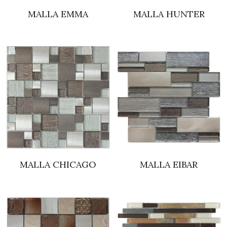
MALLA EMMA
MALLA HUNTER
Muebles
Tarjas
Baños y Tapasientos
Institucional
Calentadores
Lamparas
Ventiladores
MALLA CHICAGO
MALLA EIBAR