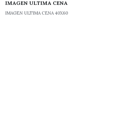
IMAGEN ULTIMA CENA
Muebles
IMAGEN ULTIMA CENA 40X60
Tarjas
Baños y Tapasientos
Institucional
Calentadores
Lamparas
Ventiladores