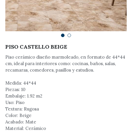
Muebles
Tarjas
Baños y Tapasientos
PISO CASTELLO BEIGE
Institucional
Piso cerámico diseño marmoleado, en formato de 44*44
cm, ideal para interiores como: cocinas, baños, salas,
Calentadores
recamaras, comedores, pasillos y estudios.
Lamparas
Medida: 44*44
Piezas: 10
Ventiladores
Embalaje: 1.92 m2
Uso: Piso
Textura: Rugosa
Color: Beige
Acabado: Mate
Material: Cerámico