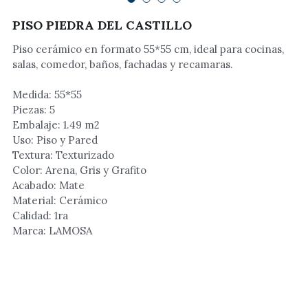
PISO PIEDRA DEL CASTILLO
Muebles
Piso cerámico en formato 55*55 cm, ideal para cocinas,
Tarjas
salas, comedor, baños, fachadas y recamaras.
Baños y Tapasientos
Medida: 55*55
Piezas: 5
Institucional
Embalaje: 1.49 m2
Uso: Piso y Pared
Calentadores
Textura: Texturizado
Color: Arena, Gris y Grafito
Lamparas
Acabado: Mate
Material: Cerámico
Ventiladores
Calidad: 1ra
Marca: LAMOSA